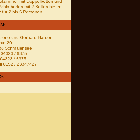
afzimmer mit Doppelbetten und
Schlafboden mit 2 Betten bieten
z für 2 bis 6 Personen.
TAKT
elene und Gerhard Harder
str. 20
38 Schmalensee
: 04323 / 6375
04323 / 6375
l 0152 / 23347427
RN