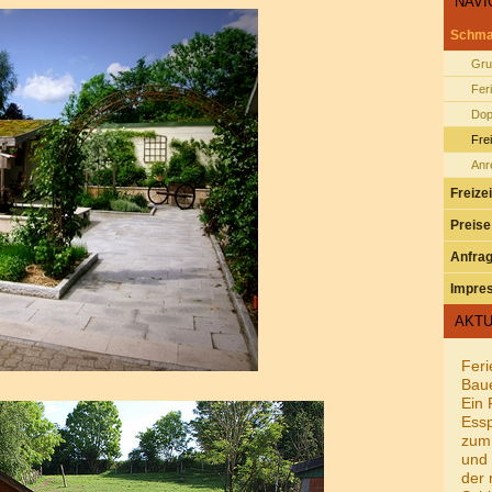
NAVI
Schma
Gru
Fer
Dop
Fre
Anr
Freizei
Preise
Anfra
Impre
AKTU
Feri
Bau
Ein 
Essp
zum
und 
der 