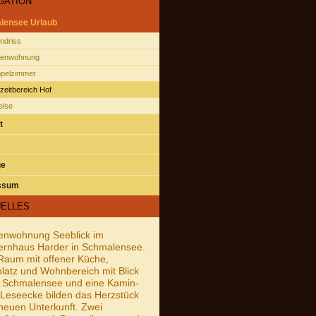
GATION
lensee Urlaub
ndriss
ienwohnung
pelzimmer
izeitbereich Hof
eise
t
ge
ssum
ELLES
enwohnung Seeblick im
ernhaus Harder in Schmalensee.
Raum mit offener Küche,
latz und Wohnbereich mit Blick
 Schmalensee und eine Kamin-
Leseecke bilden das Herzstück
neuen Unterkunft. Zwei