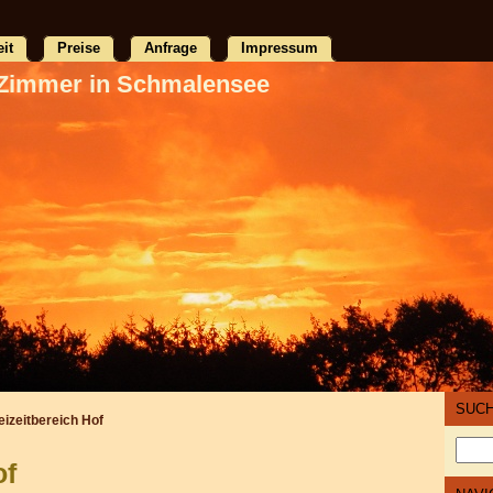
eit
Preise
Anfrage
Impressum
Zimmer in Schmalensee
SUC
eizeitbereich Hof
of