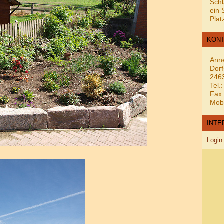
Schl
ein 
Plat
KON
Ann
Dorf
246
Tel.
Fax 
Mobi
INTE
Login